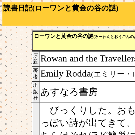
読書日記(ローワンと黄金の谷の謎)
ローワンと黄金の谷の謎
(ろーわんとおうごんの
原
Rowan and the Traveller
題
著
Emily Rodda
(エミリー・
者
出
あすなろ書房
版
社
びっくりした。おも
っぽい詩が出てきて