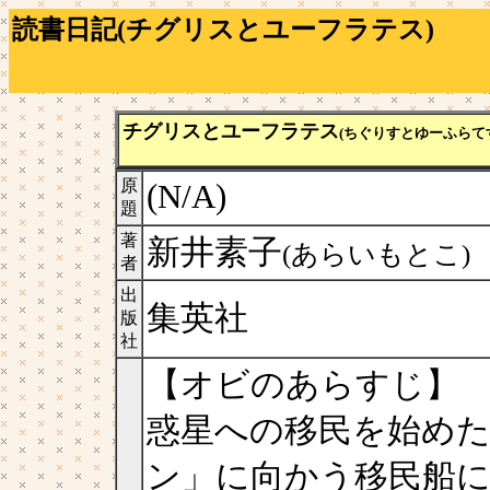
読書日記(チグリスとユーフラテス)
チグリスとユーフラテス
(ちぐりすとゆーふらて
原
(N/A)
題
著
新井素子
(あらいもとこ)
者
出
集英社
版
社
【オビのあらすじ】
惑星への移民を始め
ン」に向かう移民船