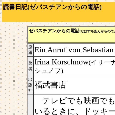
読書日記(ゼバスチアンからの電話)
ゼバスチアンからの電話
(ぜばすちあんからので
原
Ein Anruf von Sebastian
題
Irina Korschnow
(イリー
著
者
シュノフ)
出
福武書店
版
社
テレビでも映画でも
いるときに、ドッキ