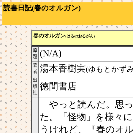
読書日記(春のオルガン)
春のオルガン
(はるのおるがん)
原
(N/A)
題
著
湯本香樹実
(ゆもとかずみ
者
出
徳間書店
版
社
やっと読んだ。思っ
た。「怪物」を様々
うけれど、『春のオ