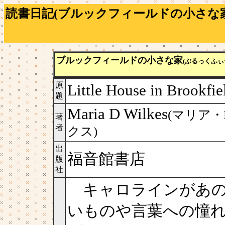
読書日記(ブルックフィールドの小さな家
ブルックフィールドの小さな家
(ぶるっくふぃ
原
Little House in Brookfie
題
Maria D Wilkes
(マリア
著
者
クス)
出
福音館書店
版
社
キャロラインがあの
いものや言葉への憧